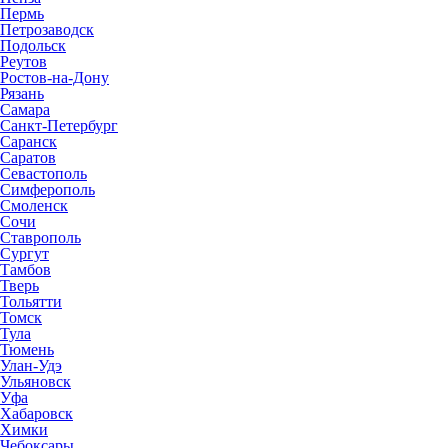
Пермь
Петрозаводск
Подольск
Реутов
Ростов-на-Дону
Рязань
Самара
Санкт-Петербург
Саранск
Саратов
Севастополь
Симферополь
Смоленск
Сочи
Ставрополь
Сургут
Тамбов
Тверь
Тольятти
Томск
Тула
Тюмень
Улан-Удэ
Ульяновск
Уфа
Хабаровск
Химки
Чебоксары