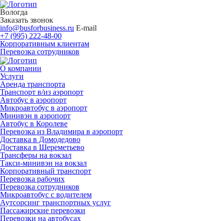
Вологда
Заказать звонок
info@busforbusiness.ru
E-mail
+7 (995) 222-48-00
Корпоративным клиентам
Перевозка сотрудников
О компании
Услуги
Аренда транспорта
Транспорт в/из аэропорт
Автобус в аэропорт
Микроавтобус в аэропорт
Минивэн в аэропорт
Автобус в Королеве
Перевозка из Владимира в аэропорт
Доставка в Домодедово
Доставка в Шереметьево
Трансферы на вокзал
Такси-минивэн на вокзал
Корпоративный транспорт
Перевозка рабочих
Перевозка сотрудников
Микроавтобус с водителем
Аутсорсинг транспортных услуг
Пассажирские перевозки
Перевозки на автобусах