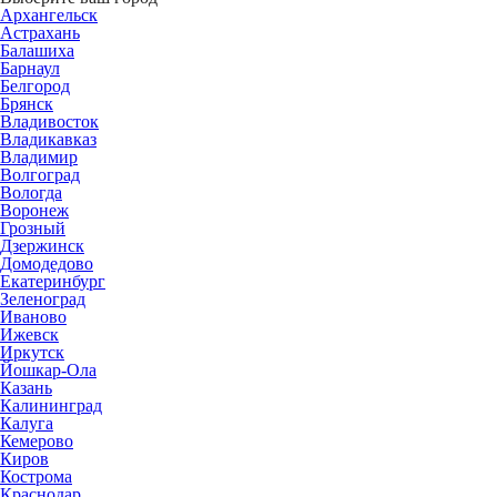
Архангельск
Астрахань
Балашиха
Барнаул
Белгород
Брянск
Владивосток
Владикавказ
Владимир
Волгоград
Вологда
Воронеж
Грозный
Дзержинск
Домодедово
Екатеринбург
Зеленоград
Иваново
Ижевск
Иркутск
Йошкар-Ола
Казань
Калининград
Калуга
Кемерово
Киров
Кострома
Краснодар