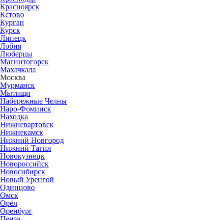
Красноярск
Кстово
Курган
Курск
Липецк
Лобня
Люберцы
Магнитогорск
Махачкала
Москва
Мурманск
Мытищи
Набережные Челны
Наро-Фоминск
Находка
Нижневартовск
Нижнекамск
Нижний Новгород
Нижний Тагил
Новокузнецк
Новороссийск
Новосибирск
Новый Уренгой
Одинцово
Омск
Орёл
Оренбург
Пенза