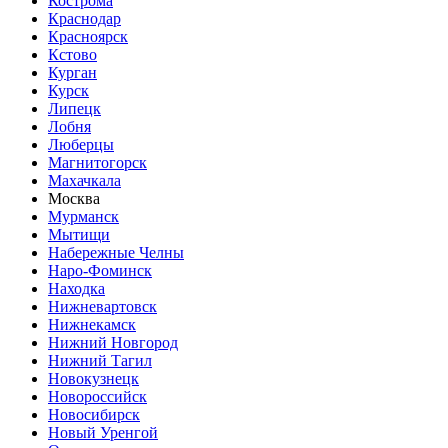
Кострома
Краснодар
Красноярск
Кстово
Курган
Курск
Липецк
Лобня
Люберцы
Магнитогорск
Махачкала
Москва
Мурманск
Мытищи
Набережные Челны
Наро-Фоминск
Находка
Нижневартовск
Нижнекамск
Нижний Новгород
Нижний Тагил
Новокузнецк
Новороссийск
Новосибирск
Новый Уренгой