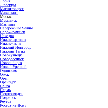
Лобня
Люберцы
Магнитогорск
Махачкала
Москва
Мурманск
Мытищи
Набережные Челны
Наро-Фоминск
Находка
Нижневартовск
Нижнекамск
Нижний Новгород
Нижний Тагил
Новокузнецк
Новороссийск
Новосибирск
Новый Уренгой
Одинцово
Омск
Орёл
Оренбург
Пенза
Пермь
Петрозаводск
Подольск
Реутов
Ростов-на-Дону