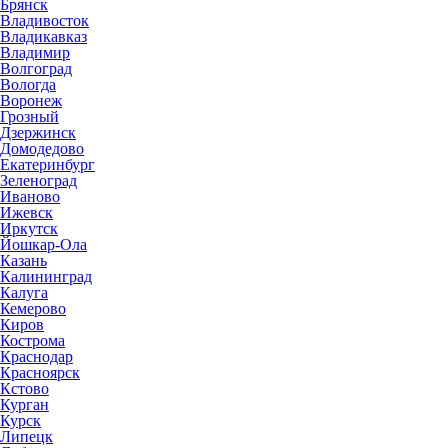
Брянск
Владивосток
Владикавказ
Владимир
Волгоград
Вологда
Воронеж
Грозный
Дзержинск
Домодедово
Екатеринбург
Зеленоград
Иваново
Ижевск
Иркутск
Йошкар-Ола
Казань
Калининград
Калуга
Кемерово
Киров
Кострома
Краснодар
Красноярск
Кстово
Курган
Курск
Липецк