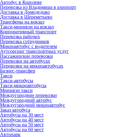
Автобус в Королеве
Перевозка из Владимира в аэропорт
Доставка в Домодедово
Доставка в Шереметьево
Трансферы на вокзал
Такси-минивэн на вокзал
Корпоративный транспорт
Перевозка рабочих
Перевозка сотрудников
Микроавтобус с водителем
Аутсорсинг транспортных услуг
Пассажирские перевозки
Перевозки на автобусах
Перевозки на микроавтобусах
Бизнес-трансфер
Такси
Такси-автобусы
Такси-микроавтобусы
Минивэн такси
Междугородние перевозки
Междугородний автобус
Междугородний микроавтобус
Заказ автобуса
Автобусы на 30 мест
Автобусы на 40 мест
Автобусы на 50 мест
Автобусы на 60 мест
Автопарк