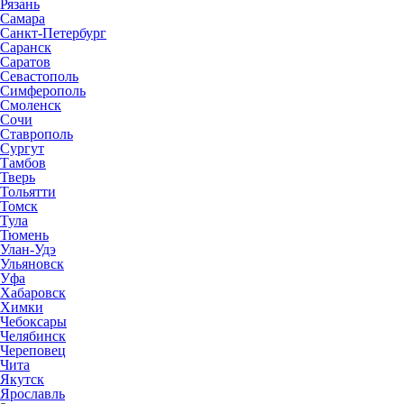
Рязань
Самара
Санкт-Петербург
Саранск
Саратов
Севастополь
Симферополь
Смоленск
Сочи
Ставрополь
Сургут
Тамбов
Тверь
Тольятти
Томск
Тула
Тюмень
Улан-Удэ
Ульяновск
Уфа
Хабаровск
Химки
Чебоксары
Челябинск
Череповец
Чита
Якутск
Ярославль