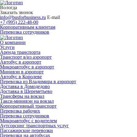
Вологда
Заказать звонок
info@busforbusiness.ru
E-mail
+7 (995) 222-48-00
Корпоративным клиентам
Перевозка сотрудников
О компании
Услуги
Аренда транспорта
Транспорт в/из аэропорт
Автобус в аэропорт
Микроавтобус в аэропорт
Минивэн в аэропорт
Автобус в Королеве
Перевозка из Владимира в аэропорт
Доставка в Домодедово
Доставка в Шереметьево
Трансферы на вокзал
Такси-минивэн на вокзал
Корпоративный транспорт
Перевозка рабочих
Перевозка сотрудников
Микроавтобус с водителем
Аутсорсинг транспортных услуг
Пассажирские перевозки
Перевозки на автобусах